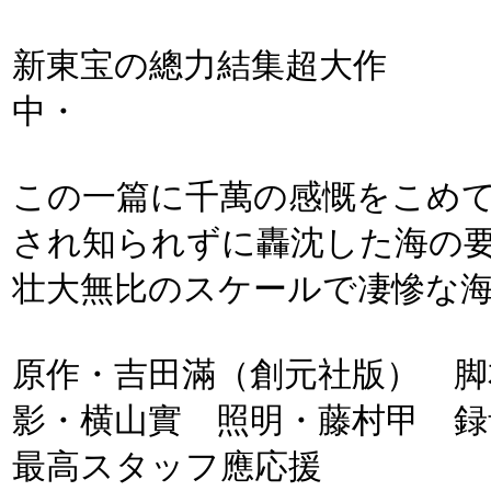
新東宝の總力結集超大作 ・
中・
この一篇に千萬の感慨をこ
され知られずに轟沈した海の
壮大無比のスケールで凄慘な
原作・吉田滿（創元社版） 脚
影・横山實 照明・藤村甲 録
最高スタッフ應応援