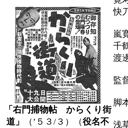
快
嵐
千
渡
監
脚
「右門捕物帖 からくり街
道」
（’５３/３）（
役名不
浅