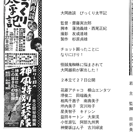
大岡政談 びっくり太平記
監督・齋藤寅次郎
脚本 蓮池義雄・西尾正紀
撮影 友成達雄
製作 杉原貞雄
チョット困ったことに
なりにけり！
怪賊鬼蜘蛛に悩まされて
大岡越前が家出した！
２本立て２７日公開
若
花菱アチャコ 横山エンタツ
主
堺俊二 田端義夫
相馬千惠子 南壽美子
監
坪内美子 宮川玲子
脚
星美智子 キドシン
益田キートン 大泉滉
目
小笠原弘 阿部九州男
折
神樂坂はん子 古川緑波
美