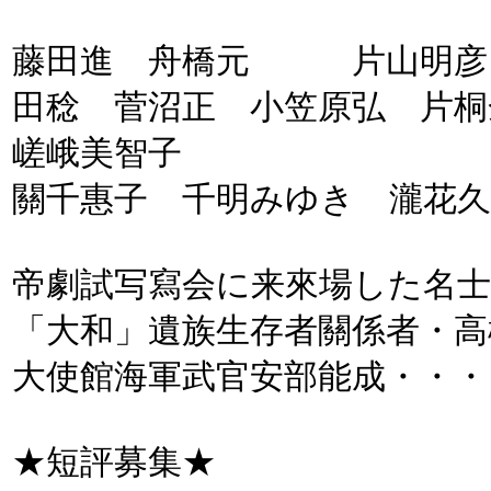
藤田進 舟橋元 片山明彦 
田稔 菅沼正 小笠原弘 
嵯峨美智子
關千惠子 千明みゆき 瀧
帝劇試写寫会に来來場した名士
「大和」遺族生存者關係者・高
大使館海軍武官安部能成・・・
★短評募集★