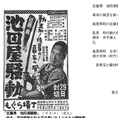
近藤勇 池田屋
幕末の風雲を衝
嵐寛寿郎の近藤
監督 時代劇の
脚本・井手雅人
弘
嵐寛寿郎 左幸
徳大寺伸（松竹
新東宝の豪快
勤
「近藤勇 池田屋騒動」
（’５３/４）（右も）
（
役名：芹沢暗殺を計る芸子屋に出入りする小間物屋
）