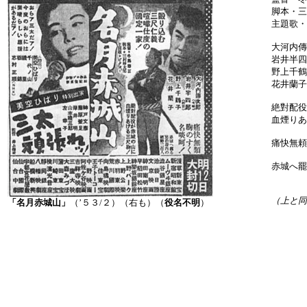
脚本・三
主題歌・
大河内傳
岩井半四
野上千鶴
花井蘭子
絶對配役
血煙りあ
痛快無頼
赤城へ罷
（上と同
「名月赤城山」
（’５３/２）（右も）（
役名不明
）