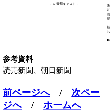
この豪華キャスト！
阪
清
堺
新
お
■
参考資料
読売新聞、朝日新聞
前ページへ
/
次ペー
ジへ
/
ホームへ