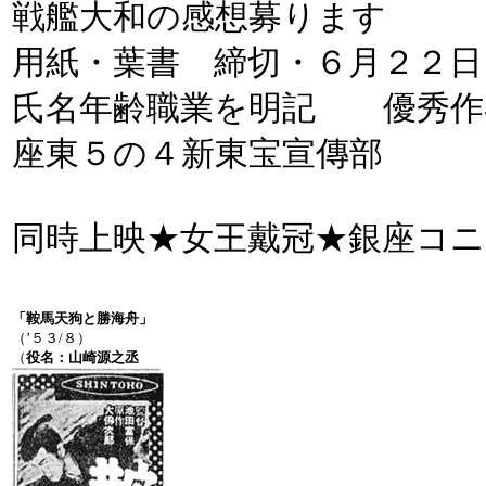
戦艦大和の感想募ります
用紙・葉書 締切・６月２２日
氏名年齢職業を明記 優秀作
座東５の４新東宝宣傳部
同時上映★女王戴冠★銀座コ
「鞍馬天狗と勝海舟」
（’５３/８）
（
役名：山崎源之丞