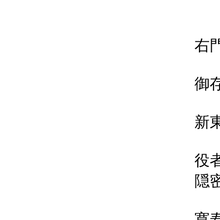
右
御
新
役
隠
寛