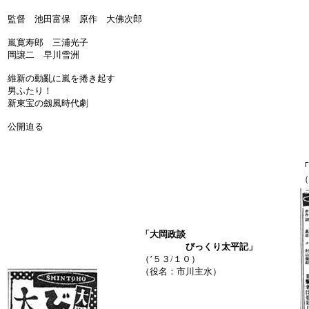
監督 池田富保 原作 大佛次郎
嵐寛寿郎 三浦光子
岡譲二 早川雪洲
維新の動亂に嵐を捲き起す
男ふたり！
新東宝の劔風時代劇
公開迫る
「
（
「大岡政談
びっくり太平記」
（’５３/１０）
（役名：市川主水）