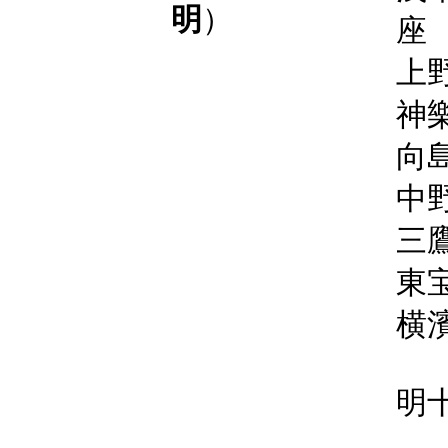
明
）
座
上
神
向
中
三
東
横
明